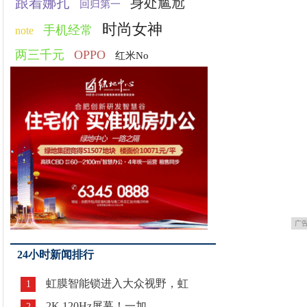
跟着娜扎
身处尴尬
回归第一
时尚女神
手机经常
note
两三千元
OPPO
红米No
广
24小时新闻排行
虹膜智能锁进入大众视野，虹
1
2K 120Hz屏幕！一加
2