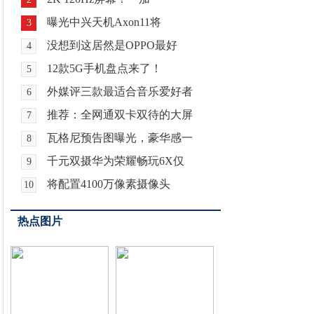
曝光中兴天机Axon11将
3
没想到这居然是OPPO最好
4
12款5G手机盘点来了！
5
外媒评三款最适合音乐爱好者
6
推荐：全网通双卡双待的大屏
7
瓦格尼预告图曝光，豪华感一
8
千元双摄华为荣耀畅玩6X仅
9
将配置4100万像素摄像头
10
热点图片