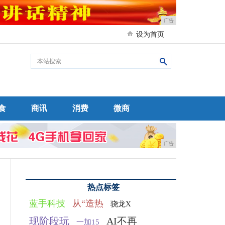
广告
设为首页
食
商讯
消费
微商
广告
热点标签
蓝手科技
从“造热
骁龙X
现阶段玩
AI不再
一加15