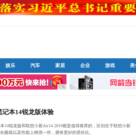
娱乐
汽车
家居
企业
游戏
美
广告
记本14锐龙版体验
4锐龙版和联想小新Air14 2019都是值得推荐的，区别在于联想小新
4锐龙版在颜值以及性能上稍强一些，拥有更好的质价比。