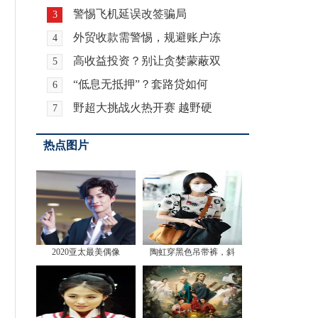
警惕飞机延误改签骗局
3
外贸收款需警惕，规避账户冻
4
高收益投资？别让贪婪蒙蔽双
5
“低息无抵押”？套路贷如何
6
野超大挑战火热开赛 越野硬
7
热点图片
2020亚太最美偶像
陶虹穿黑色吊带裤，斜