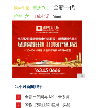
全新一代
重庆兴工
国华生物
抢抓“六
《成都诺
Yomi
广告
24小时新闻排行
全新一代问界 M9：全系首
1
警惕“贷款注销”骗局！揭秘
2