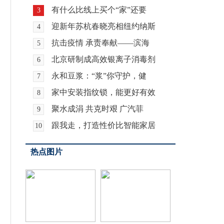
有什么比线上买个“家”还要
3
迎新年苏杭春晓亮相纽约纳斯
4
抗击疫情 承责奉献——滨海
5
北京研制成高效银离子消毒剂
6
永和豆浆：“浆”你守护，健
7
家中安装指纹锁，能更好有效
8
聚水成涓 共克时艰 广汽菲
9
跟我走，打造性价比智能家居
10
热点图片