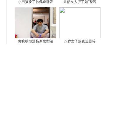
小男孩换了款佩奇雕发
果然女人胖了如“整容
黄晓明绿洲换新发型清
27岁女子熬夜追剧猝