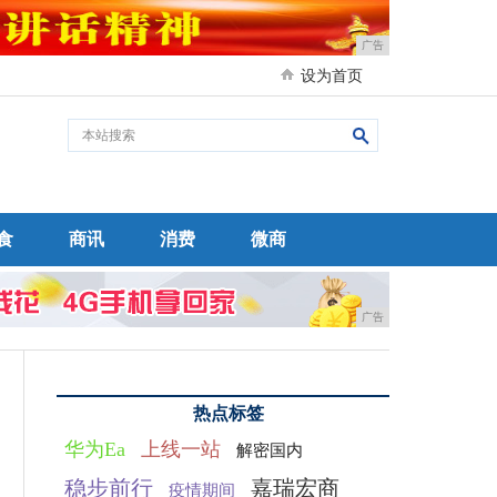
广告
设为首页
食
商讯
消费
微商
广告
热点标签
华为Ea
上线一站
解密国内
稳步前行
嘉瑞宏商
疫情期间