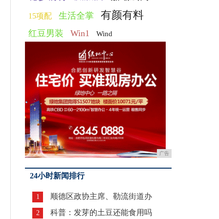
有颜有料
生活全掌
15项配
红豆男装
Win1
Wind
广告
24小时新闻排行
顺德区政协主席、勒流街道办
1
科普：发芽的土豆还能食用吗
2