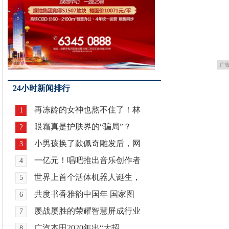
广
24小时新闻排行
再冻龄的女神也熬不住了！林
1
眼霜真是护肤界的“骗局”？
2
小男孩换了款佩奇雕发后，网
3
一亿元！唱吧推出音乐创作者
4
世界上首个活体机器人诞生，
5
共度书香雅韵中国年 国家图
6
屡战屡胜的荣耀智慧屏成行业
7
广汽本田2020年出“大招
8