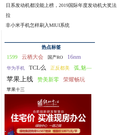
日系发动机都没能上榜，2019国际年度发动机大奖法
拉
非小米手机怎样刷入MIUI系统
热点标签
16nm
1599
云栖大会
国产RO
TCL么
弧,魅—
正反都美
华为手机
苹果上线
赞美新零
荣耀畅玩
苹果十三