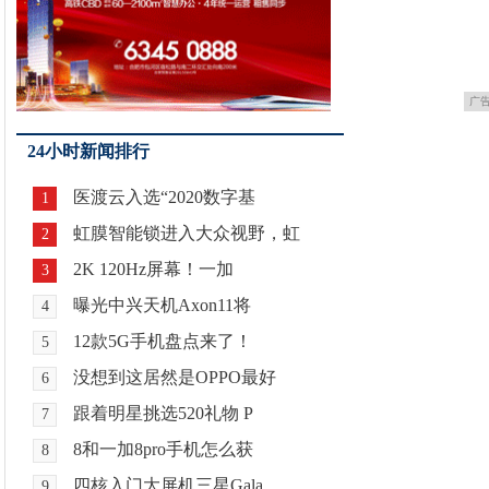
广
24小时新闻排行
医渡云入选“2020数字基
1
虹膜智能锁进入大众视野，虹
2
2K 120Hz屏幕！一加
3
曝光中兴天机Axon11将
4
12款5G手机盘点来了！
5
没想到这居然是OPPO最好
6
跟着明星挑选520礼物 P
7
8和一加8pro手机怎么获
8
四核入门大屏机三星Gala
9