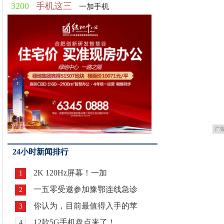
3200
手机这三
一加手机
广
24小时新闻排行
2K 120Hz屏幕！一加
1
一五零受邀参加豫鄂连线急诊
2
你认为，目前最值得入手的苹
3
12款5G手机盘点来了！
4