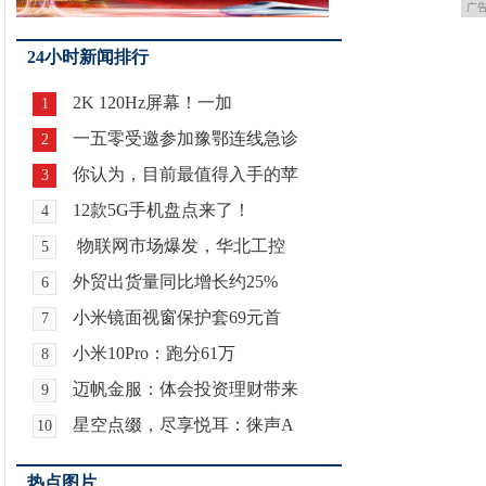
广
24小时新闻排行
2K 120Hz屏幕！一加
1
一五零受邀参加豫鄂连线急诊
2
你认为，目前最值得入手的苹
3
12款5G手机盘点来了！
4
物联网市场爆发，华北工控
5
外贸出货量同比增长约25%
6
小米镜面视窗保护套69元首
7
小米10Pro：跑分61万
8
迈帆金服：体会投资理财带来
9
星空点缀，尽享悦耳：徕声A
10
热点图片