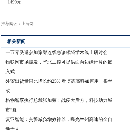
1499元。
推荐阅读：
上海网
相关新闻
一五零受邀参加豫鄂连线急诊领域学术线上研讨会
物联网市场爆发，华北工控可提供面向边缘计算的嵌
入式
外贸出货量同比增长约25% 看博德高科如何用一根丝
改
格物智享执行总裁张加荣：战疫大后方，科技助力城
市“复
复亚智能：交警减负增效神器，曝光兰州高速的全自
动无人