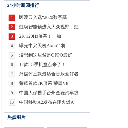
24小时新闻排行
医渡云入选“2020数字基
1
虹膜智能锁进入大众视野，虹
2
2K 120Hz屏幕！一加
3
曝光中兴天机Axon11将
4
没想到这居然是OPPO最好
5
12款5G手机盘点来了！
6
外媒评三款最适合音乐爱好者
7
荣耀首款2K屏幕 荣耀V8
8
中国人保携手台州金菱汽车线
9
中国移动A2发布在即火爆A
10
热点图片