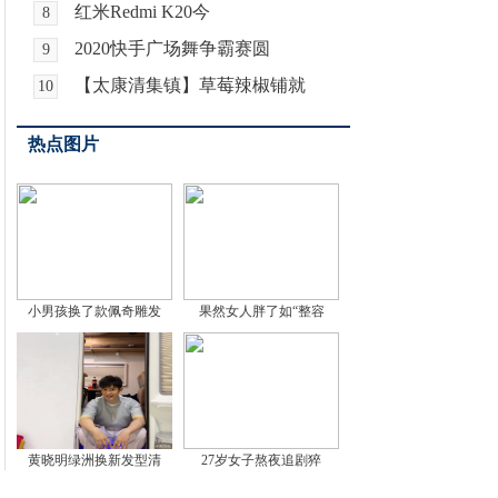
红米Redmi K20今
8
2020快手广场舞争霸赛圆
9
【太康清集镇】草莓辣椒铺就
10
热点图片
小男孩换了款佩奇雕发
果然女人胖了如“整容
黄晓明绿洲换新发型清
27岁女子熬夜追剧猝