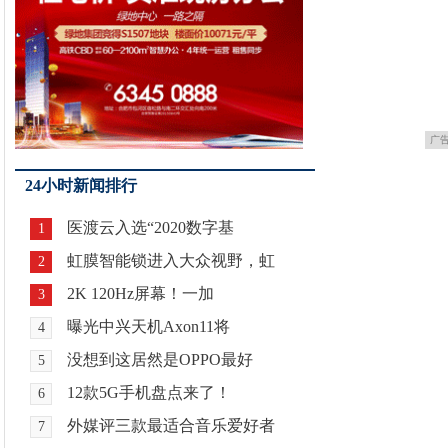
广
24小时新闻排行
医渡云入选“2020数字基
1
虹膜智能锁进入大众视野，虹
2
2K 120Hz屏幕！一加
3
曝光中兴天机Axon11将
4
没想到这居然是OPPO最好
5
12款5G手机盘点来了！
6
外媒评三款最适合音乐爱好者
7