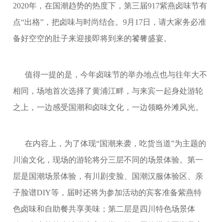
2020年，在国潮趋势的热度下，第三届917紫燕卤味节
有
点
“出格”，把卤味与时尚结合。9月17日，请大家务必准
备好空空的肚子来迎接即将到来的饕餮盛宴。
值得一提的是，今年卤味节的举办地点也与往年大不
相同，场地首次选择了黄浦江畔，与来宾一起身处游轮
之上，一边感受国潮和卤味文化，一边领略外滩风光。
在内容上，为了体现
“国潮来袭，吃货当道”为主题的
川渝文化，现场的游轮将分三层不同的场景体验。第一
层是国潮场景体验，有川剧变脸、国潮汉服体验区、亲
子脸谱DIY
等，届时还将为参加活动的宾客准备紫燕特
色卤味和自助餐共享美味；第二层是四川特色场景体