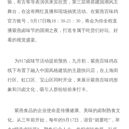
验，有古筝等表演供来宾欣赏，第三层将搭建国潮风主
舞台，在这有网红直播和现场抽奖活动。在紫燕百味鸡
官方账号，
9月17日晚18：30-21：30，将会为你全程直
播紫燕卤味节的国潮之夜，打造专属于吃货们好玩、好
看的视觉盛宴。
为
917卤味节活动提前预热，九月初，紫燕百味鸡在
线下布置了融入中国风格建筑的主题快闪店，在上海闵
行区、虹口区、宝山区同时开业，来展示紫燕百味鸡形
象和川卤文化，吸引人群纷纷前来打卡。
紫燕食品的企业使命是传播健康、美味的卤制熟食文
化。从三年前开始，每年的
9月17日，谐音“就要吃”，举