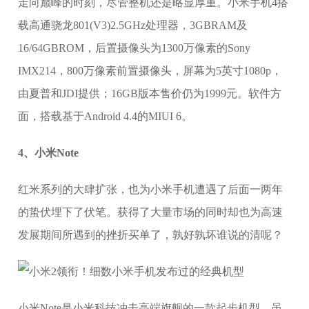
走向巅峰的时刻，尽管整机还是略显厚重。小米手机4搭
载高通骁龙801(V3)2.5GHz处理器，3GBRAM及
16/64GBROM，后置摄像头为1300万像素的Sony
IMX214，800万像素前置摄像头，屏幕为5英寸1080p，
由夏普和JDI提供；16GB版本售价仍为1999元。软件方
面，搭载基于Android 4.4的MIUI 6。
4、小米Note
红米系列的大肆扩张，也为小米手机遭遇了后面一两年
的蛰伏埋下了伏笔。获得了大量市场的同时却也为高速
发展期间所遇到的挫折买单了，孰好孰坏谁说的清呢？
小米Note是小米科技冲击高端旗舰的一款起步机型，虽