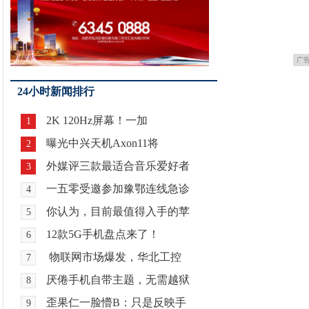
广
24小时新闻排行
2K 120Hz屏幕！一加
1
曝光中兴天机Axon11将
2
外媒评三款最适合音乐爱好者
3
一五零受邀参加豫鄂连线急诊
4
你认为，目前最值得入手的苹
5
12款5G手机盘点来了！
6
物联网市场爆发，华北工控
7
厌倦手机自带主题，无需越狱
8
歪果仁一脸懵B：只是反映手
9