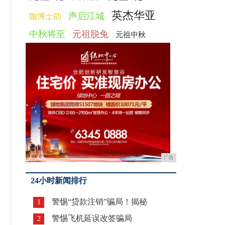
英杰华亚
声启江城
咖博士助
中秋将至
元祖脱兔
元祖中秋
广告
24小时新闻排行
警惕“贷款注销”骗局！揭秘
1
警惕飞机延误改签骗局
2