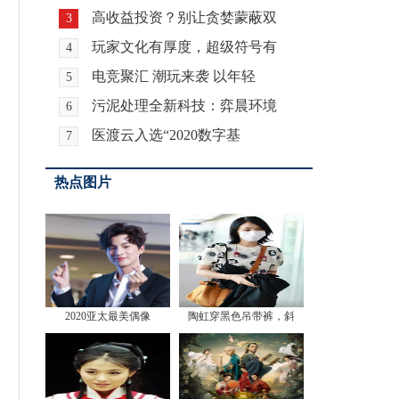
高收益投资？别让贪婪蒙蔽双
3
玩家文化有厚度，超级符号有
4
电竞聚汇 潮玩来袭 以年轻
5
污泥处理全新科技：弈晨环境
6
医渡云入选“2020数字基
7
热点图片
2020亚太最美偶像
陶虹穿黑色吊带裤，斜