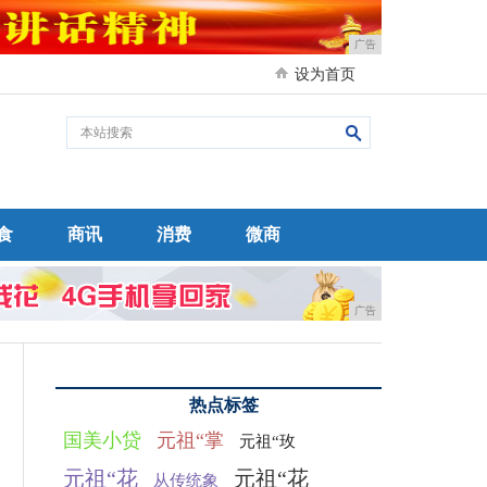
广告
设为首页
食
商讯
消费
微商
广告
热点标签
国美小贷
元祖“掌
元祖“玫
元祖“花
元祖“花
从传统象