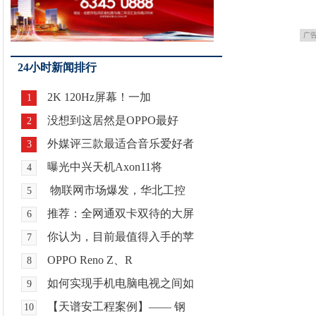
广
24小时新闻排行
2K 120Hz屏幕！一加
1
没想到这居然是OPPO最好
2
外媒评三款最适合音乐爱好者
3
曝光中兴天机Axon11将
4
物联网市场爆发，华北工控
5
推荐：全网通双卡双待的大屏
6
你认为，目前最值得入手的苹
7
OPPO Reno Z、R
8
如何实现手机电脑电视之间如
9
【天谱安工程案例】—— 钢
10