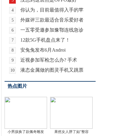
3
你认为，目前最值得入手的苹
4
外媒评三款最适合音乐爱好者
5
一五零受邀参加豫鄂连线急诊
6
12款5G手机盘点来了！
7
安兔兔发布6月Androi
8
近视参加军检怎么办? 手术
9
液态金属做的图灵手机又跳票
10
热点图片
小男孩换了款佩奇雕发
果然女人胖了如“整容