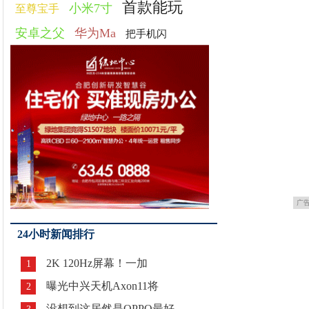
首款能玩
小米7寸
至尊宝手
安卓之父
华为Ma
把手机闪
广
24小时新闻排行
2K 120Hz屏幕！一加
1
曝光中兴天机Axon11将
2
没想到这居然是OPPO最好