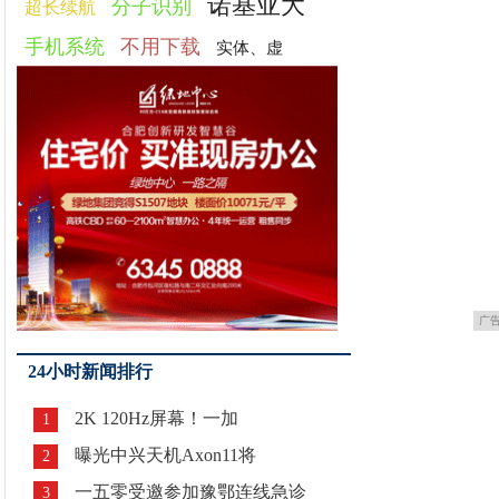
诺基亚大
分子识别
超长续航
手机系统
不用下载
实体、虚
广
24小时新闻排行
2K 120Hz屏幕！一加
1
曝光中兴天机Axon11将
2
一五零受邀参加豫鄂连线急诊
3