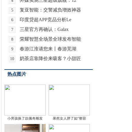
外媒实测三星超级旗舰：12
4
复亚智能：交警减负增效神器
5
印度贷超APP竞品分析Le
6
三星官方再确认：Galax
7
荣耀智慧全场景全球发布智能
8
春游江淮请您来丨春游芜湖
9
奶茶店靠降价来吸客？小甜匠
10
热点图片
小男孩换了款佩奇雕发
果然女人胖了如“整容