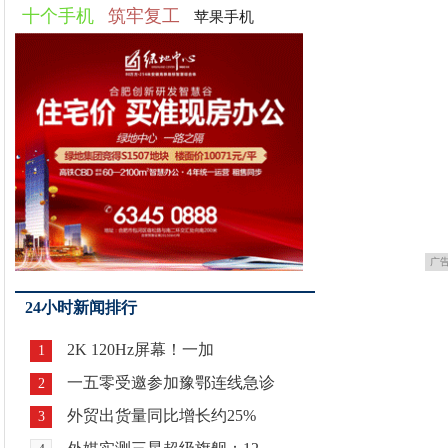
十个手机
筑牢复工
苹果手机
广
24小时新闻排行
2K 120Hz屏幕！一加
1
一五零受邀参加豫鄂连线急诊
2
外贸出货量同比增长约25%
3