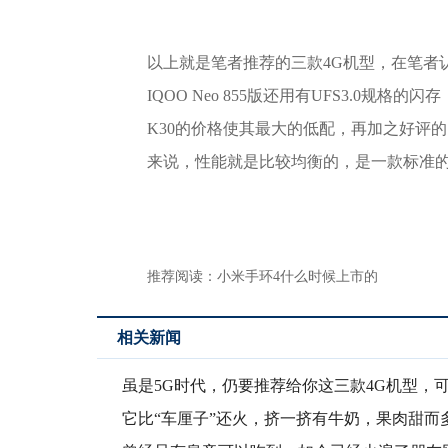
以上就是笔者推荐的三款4G机型，在笔者
IQOO Neo 855版还用有UFS3.0
K30的价格使其最大的低配，再加之好评的1
来说，性能就是比较均衡的，是一款标准
推荐阅读：
小米手环4什么时候上市的
相关新闻
虽是5G时代，仍要推荐给你这三款4G机型，
三年
它比“车厘子”还火，挤一挤有牛奶，果肉甜而