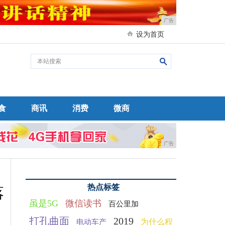
广告
设为首页
食
商讯
消费
微商
广告
热点标签
落
虽是5G
微信读书
百公里加
打孔曲面
2019
为什么程
电动车产