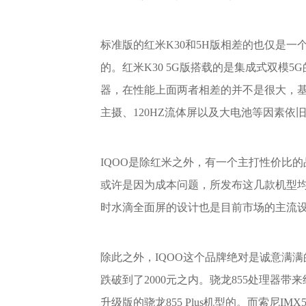
标准版的红米K30和5H版相差的也仅是一
的。红米K30 5G版搭载的是集成式双模5
器，在性能上面两者相差的并不是很大，基本上
主摄、120HZ流体屏以及大电池等因素依
IQOO是除红米之外，有一个主打性价比的
或许是因为成本问题，所发布这几款机型
时水滴全面屏的设计也是目前市场的主流
除此之外，IQOO这个品牌绝对是诚意满满的
跌破到了2000元之内。骁龙855处理器
升级版的骁龙855 Plus机型的。而索尼IM