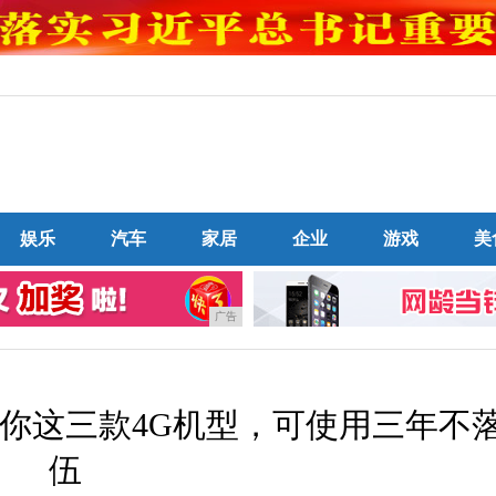
娱乐
汽车
家居
企业
游戏
美
广告
给你这三款4G机型，可使用三年不
伍