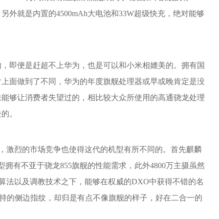
外就是内置的4500mAh大电池和33W超级快充，绝对能够
的，即便是赶超不上华为，也是可以和小米相媲美的。拥有国
片上面做到了不同，华为的年度旗舰处理器或早或晚肯定是没
未能够让消费者失望过的，相比较大众所使用的高通骁龙处理
疑的。
机型，激烈的市场竞争也使得这代的机型有所不同的。首先麒麟
型拥有不亚于骁龙855旗舰的性能需求，此外4800万主摄虽然
相机算法以及调教技术之下，能够在权威的DXO中获得不错的名
，所支持的侧边指纹，却归是有点不像旗舰的样子，好在二合一的