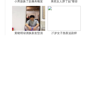
小男孩换了款佩奇雕发
果然女人胖了如“整容
黄晓明绿洲换新发型清
27岁女子熬夜追剧猝