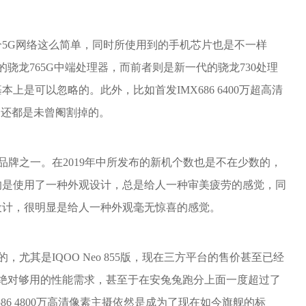
个5G网络这么简单，同时所使用到的手机芯片也是不一样
G的骁龙765G中端处理器，而前者则是新一代的骁龙730处理
是可以忽略的。此外，比如首发IMX686 6400万超高清
旧还都是未曾阉割掉的。
品牌之一。在2019年中所发布的新机个数也是不在少数的，
均是使用了一种外观设计，总是给人一种审美疲劳的感觉，同
设计，很明显是给人一种外观毫无惊喜的感觉。
，尤其是IQOO Neo 855版，现在三方平台的售价甚至已经
带来绝对够用的性能需求，甚至于在安兔兔跑分上面一度超过了
X586 4800万高清像素主摄依然是成为了现在如今旗舰的标