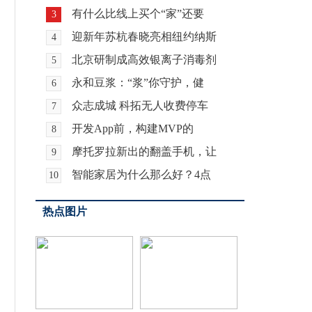
有什么比线上买个“家”还要
3
迎新年苏杭春晓亮相纽约纳斯
4
北京研制成高效银离子消毒剂
5
永和豆浆：“浆”你守护，健
6
众志成城 科拓无人收费停车
7
开发App前，构建MVP的
8
摩托罗拉新出的翻盖手机，让
9
智能家居为什么那么好？4点
10
热点图片