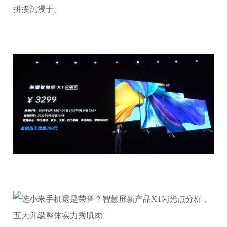
拼接沉浸于。