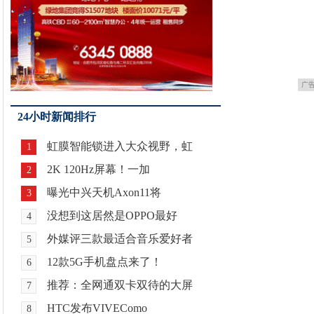
广
24小时新闻排行
虹膜智能锁进入大众视野，虹
1
2K 120Hz屏幕！一加
2
曝光中兴天机Axon11将
3
没想到这居然是OPPO最好
4
外媒评三款最适合音乐爱好者
5
12款5G手机盘点来了！
6
推荐：全网通双卡双待的大屏
7
HTC发布VIVEComo
8