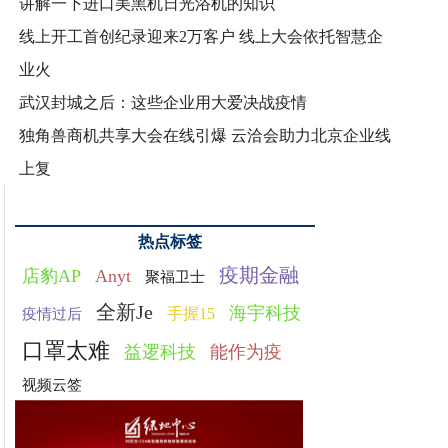
讲解一下进口美黑机日光浴机的知识
线上开工首创纪录迎来2万客户 线上大会依托智慧企
业火
武汉封城之后：这些企业用大爱决战疫情
独角兽商机共享大会在线引爆 云洽会助力北京企业线
上复
热点标签
疫期金融
店豹AP
Anyt
聚福卫士
全新Je
海宇科技
手握15
疫情过后
口罩太难
益逻科技
能作为疫
视频云签