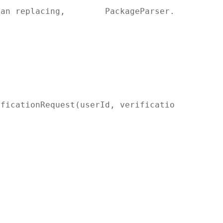
ean replacing,        PackageParser.Package 
ificationRequest(userId, verificationId, ivs)