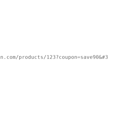
in.com/products/123?coupon=save90&#34;[包名]