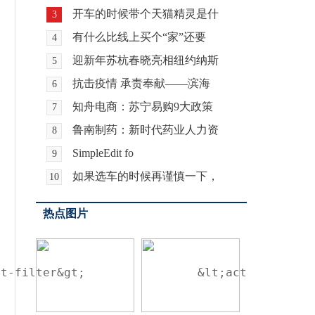
开车的时候带个天猫精灵是什
3
有什么比线上买个“家”还要
4
迎新年苏杭春晓亮相纽约纳斯
5
抗击疫情 承责奉献——滨海
6
知舟电商：苏宁易购9大政策
7
鲁南制药：新时代药业人力资
8
SimpleEdit fo
9
如果选车的时候再谨慎一下，
10
热点图片
nt-filter&gt;                &lt;action andro