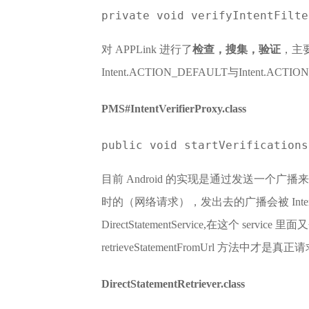
private void verifyIntentFilt
对 APPLink 进行了
检查，搜集，验证
，主要是
Intent.ACTION_DEFAULT与Intent.
PMS#IntentVerifierProxy.class
public void startVerifications
目前 Android 的实现是通过发送一
时的（网络请求），发出去的广播会被 IntentFilte
DirectStatementService,在这个 service 
retrieveStatementFromUrl 方法中才
DirectStatementRetriever.class