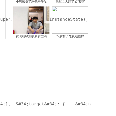
小男孩换了款佩奇雕发
果然女人胖了如“整容
super.onCreate(savedInstanceState);        se
黄晓明绿洲换新发型清
27岁女子熬夜追剧猝
34;],  &#34;target&#34;: {    &#34;namespace&