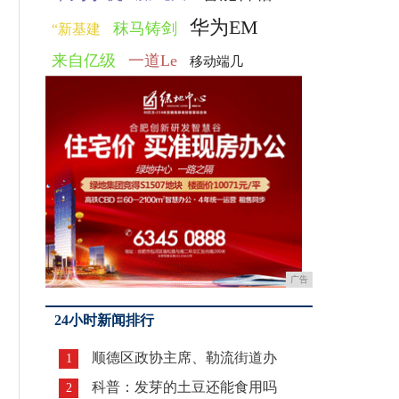
华为EM
秣马铸剑
“新基建
来自亿级
一道Le
移动端几
广告
24小时新闻排行
顺德区政协主席、勒流街道办
1
科普：发芽的土豆还能食用吗
2