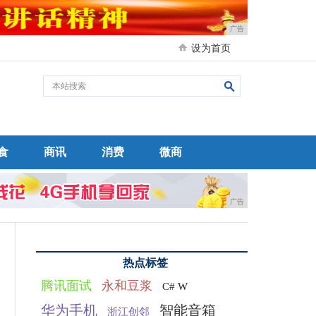
广告
设为首页
食
商讯
消费
微商
广告
热点标签
腾讯面试
永和豆浆
C# W
华为手机
智能音箱
浙江创邻